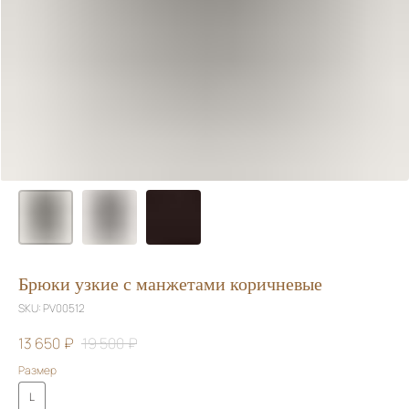
Брюки узкие с манжетами коричневые
SKU:
PV00512
13 650
₽
19 500
₽
Размер
L