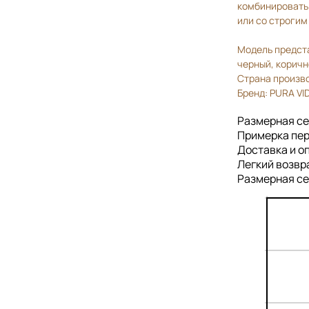
комбинировать 
или со строги
Модель предста
черный, коричн
Страна произв
Бренд: PURA VI
Размерная се
Примерка пер
Доставка и о
Легкий возвр
Размерная се