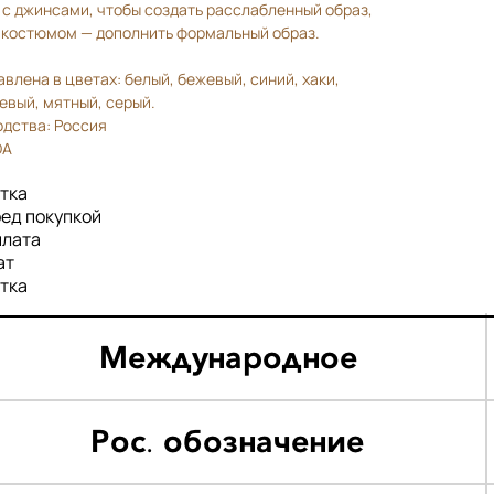
с джинсами, чтобы создать расслабленный образ,
м костюмом — дополнить формальный образ.
влена в цветах: белый, бежевый, синий, хаки,
евый, мятный, серый.
одства: Россия
DA
тка
ед покупкой
плата
ат
тка