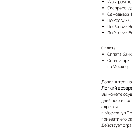
Курьером по
Экспресс-до
Самовывоз:
По России С
По России Bo
По России B
Оплата:
Оплата банк
Оплата при 
по Москве)
Дополнительна
Легкий возвр
Вы можете осущ
дней после пол
адресам:
г. Москва, ул 
привезти его с
Действует огра