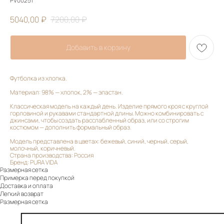
PV00251
5040,00
₽
7200,00
₽
Добавить в корзину
Футболка из хлопка.
Материал: 98% — хлопок, 2% — эластан.
Классическая модель на каждый день. Изделие прямого кроя с круглой
горловиной и рукавами стандартной длины. Можно комбинировать с
джинсами, чтобы создать расслабленный образ, или со строгим
костюмом — дополнить формальный образ.
Модель представлена в цветах: бежевый, синий, черный, серый,
молочный, коричневый.
Страна производства: Россия
Бренд: PURA VIDA
Размерная сетка
Примерка перед покупкой
Доставка и оплата
Легкий возврат
Размерная сетка