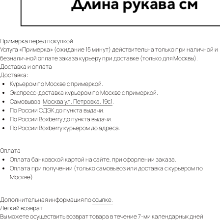
Примерка перед покупкой
Услуга «Примерка» (ожидание 15 минут) действительна только при наличной и
безналичной оплате заказа курьеру при доставке (только для Москвы).
Доставка и оплата
Доставка:
Курьером по Москве с примеркой.
Экспресс-доставка курьером по Москве с примеркой.
Самовывоз:
Москва ул. Петровка, 19с1
.
По России СДЭК до пункта выдачи.
По России Boxberry до пункта выдачи.
По России Boxberry курьером до адреса.
Оплата:
Оплата банковской картой на сайте, при офорлении заказа.
Оплата при получении (только самовывоз или доставка с курьером по
Москве)
Дополнительная информация по
ссылке.
Легкий возврат
Вы можете осуществить возврат товара в течение 7-ми календарных дней