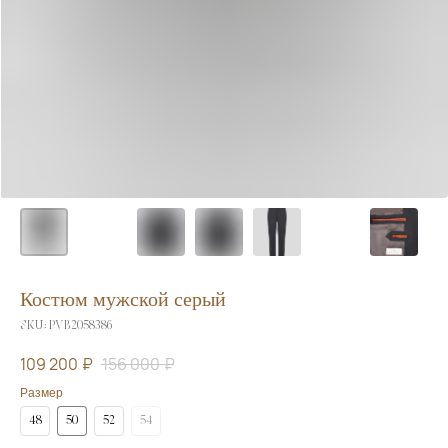
Костюм мужской серый
SKU:
PVB2058386
109 200
₽
156 000
₽
Размер
48
50
52
54