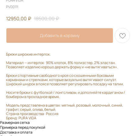
PURA VIDA
PV00111
12950,00
₽
18500,00
₽
Добавить в корзину
Брюки широкие интерлок.
Материал — интерлок: 90% хлопок, 8% полиэстер, 2% эластан.
Позволяет изделию хорошо держать форму и «не вытягиваться».
Брюки спортивные свободного кроя со скошенными боковыми
карманами и стрелками, которые визуально вытягивают силуэт.
Широкий шнурок в поясе позволяет регулировать посадку на талии.
Носите брюки с футболкой / лонгсливом, и дополняйте кардиганом /
бомбером в прохладное время.
Модель представлена в цветах: мятный, розовый, молочный, синий,
графит, серый, олива, белый.
Страна производства: Россия
Бренд: PURA VIDA
Размерная сетка
Примерка перед покупкой
Доставка и оплата