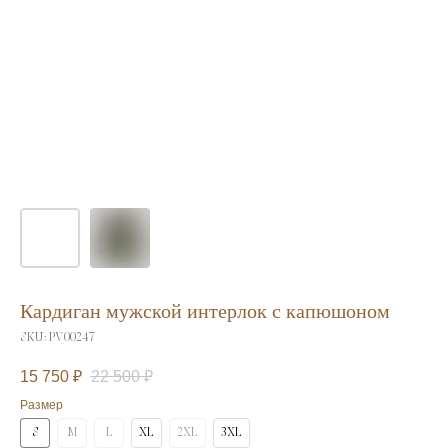
Кардиган мужской интерлок с капюшоном
SKU:
PV00247
15 750
₽
22 500
₽
Размер
S
M
L
XL
2XL
3XL