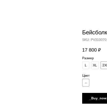
Бейсболк
SKU:
PV310070
17 800
₽
Размер
L
XL
2X
Цвет
-
_Buy_now