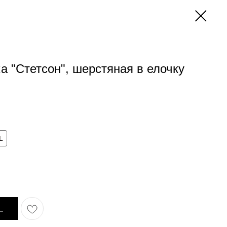
а "Стетсон", шерстяная в елочку
L
_