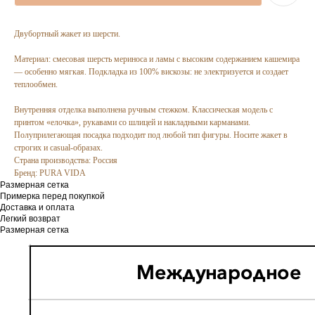
Двубортный жакет из шерсти.
Материал: смесовая шерсть мериноса и ламы с высоким содержанием кашемира
— особенно мягкая. Подкладка из 100% вискозы: не электризуется и создает
теплообмен.
Внутренняя отделка выполнена ручным стежком. Классическая модель с
принтом «елочка», рукавами со шлицей и накладными карманами.
Полуприлегающая посадка подходит под любой тип фигуры. Носите жакет в
строгих и casual-образах.
Страна производства: Россия
Бренд: PURA VIDA
Размерная сетка
Примерка перед покупкой
Доставка и оплата
Легкий возврат
Размерная сетка