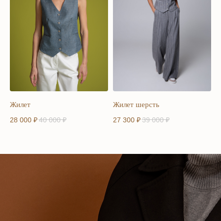
ИНН 9727077193 / ОГРН 1247700396404
© 2025 PURA VIDA
Политика конфиденциальности
Публичная оферта
Жилет
Жилет шерсть
28 000
₽
40 000
₽
27 300
₽
39 000
₽